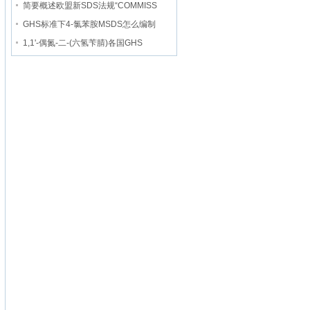
简要概述欧盟新SDS法规“COMMISS
GHS标准下4-氯苯胺MSDS怎么编制
1,1'-偶氮-二-(六氢苄腈)各国GHS