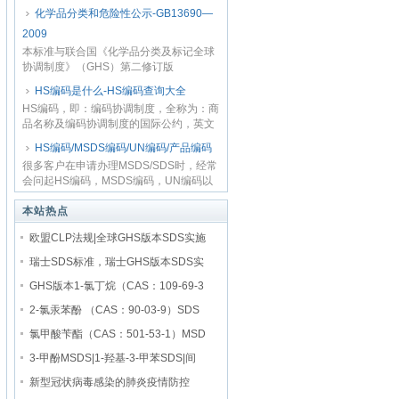
题，因为虽然M...
化学品分类和危险性公示-GB13690—
2009
本标准与联合国《化学品分类及标记全球
协调制度》（GHS）第二修订版
（ST/SG/AC.10/30/...
HS编码是什么-HS编码查询大全
HS编码，即：编码协调制度，全称为：商
品名称及编码协调制度的国际公约，英文
全称为：...
HS编码/MSDS编码/UN编码/产品编码
很多客户在申请办理MSDS/SDS时，经常
会问起HS编码，MSDS编码，UN编码以
及产品编码，关...
本站热点
欧盟CLP法规|全球GHS版本SDS实施
瑞士SDS标准，瑞士GHS版本SDS实
GHS版本1-氯丁烷（CAS：109-69-3
2-氯汞苯酚 （CAS：90-03-9）SDS
氯甲酸苄酯（CAS：501-53-1）MSD
3-甲酚MSDS|1-羟基-3-甲苯SDS|间
新型冠状病毒感染的肺炎疫情防控