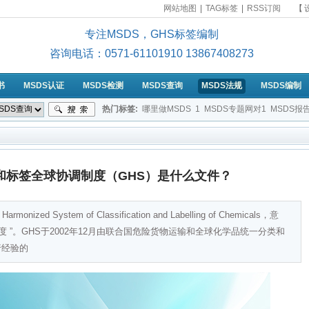
网站地图
|
TAG标签
|
RSS订阅
【
专注MSDS，GHS标签编制
咨询电话：0571-61101910 13867408273
书
MSDS认证
MSDS检测
MSDS查询
MSDS法规
MSDS编制
热门标签:
哪里做MSDS
1
MSDS专题网对1
MSDS报
MSDS是属于哪类认证？
2-苯二酚的MSDS
提供符合标准
和标签全球协调制度（GHS）是什么文件？
ized System of Classification and Labelling of Chemicals，意
 ”。GHS于2002年12月由联合国危险货物运输和全球化学品统一分类和
行经验的