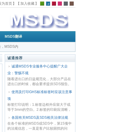
设为首页
】【
加入收藏
】
MSDS翻译
告，MSDS内
的MSDS|
诚通推荐
诚通MSDS专业服务中心提醒广大企
业：警惕不规
随着进出口的日益规范化，大部分产品在
进出口的时候，都会要求提供SDS报告。
据各省检...
使用及打印GHS标准标签时应该注意事
项
标签打印说明：1.标签边框外应留大于或
等于3mm的空白。2.标签的印刷应清晰，
所使用的...
各国有关MSDS及SDS相关法律法规
在各个标准的MSDS或SDS中，第15项中
的法规信息，一直是客户比较困扰的问