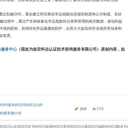
。
通过实施GHS，逐步建立和完善化学品危险信息报告制度和公示制度、良好
实施过程中，通过产生和收集化学品危险性分类和管理的相关数据，推动利益
环境的影响，加强对化学品暴露的防护，从而大大提高对作业场所劳动者和
染危害。
业服务中心
（现改为临安科达认证技术咨询服务有限公司）原创内容，如
GHS版本的SDS内容怎么样
挑错
打印
伤/眼刺激介绍
|MSDS认证|MSDS证书|MSDS检测|MSDS查询|MSDS法规|MSDS编制|MSDS翻译
Po